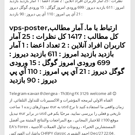
نظرات : 25 آمار کاربران افراد آنلاین : 2 تعداد اعضا : 1 آمار بازدید بازدید
امروز : 611 بازدید دیروز : 699 ورودی امروز گوگل : 15 ورودی گوگل دیروز
: 21 آي پي امروز : 110 آي پي ديروز : 90 بازدید
vps-poster,ارتباط با ما. آمار مطالب
کل مطالب : 1417 کل نظرات : 25 آمار
کاربران افراد آنلاین : 2 تعداد اعضا : 1 آمار
بازدید بازدید امروز : 611 بازدید دیروز :
699 ورودی امروز گوگل : 15 ورودی
گوگل دیروز : 21 آي پي امروز : 110 آي پي
ديروز : 90 بازدید
Telegram-канал th3engea - Th3Eng FX 3129. welcome all 😊
القناه الاولي لبرمجه المؤشرات و الاكسبيرتات للتداول التلقائي. از
نمودارهای زنده 1 ساعت eur به usd زمان واقعی ما استفاده کنید تا نرخ
تبدیل eur در برابر usd تاریخی و فعلی را بررسی نمایید. مرحبًا بكم في
موقع 100٪ للاختبار المجاني ، مع المراجعات والنتائج المثبتة من أفضل
EA's Forex ، المستشارين الخبراء ، روبوتات تداول العملات الأجنبية
وإشارات الفوركس CHFJPY classic احمد الشمري Dec/27 22:04 .