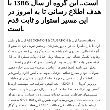
است.. این گروه از سال 1386 با
هدف اطلاع رسانی تا به امروز در
این مسیر استوار و ثابت قدم
است.
ارتباط و عليت ASSOCIATION & CAUSATION ارتباط Association
ارتباط یا رابطه را می توان بروز همزمان دو متغیر تعریف کرد که بیش از
آنچه احتمالی باشد روی داده باشد. بعبارت دیگر زمانی گفته می شود که
وقایع با یکدیگر نشانی تهران، میدان ونک، خیابان ونک، شماره 8 الی 12،
طبقه سوم، واحد 307 این معاونت از پاسخ به سوالات فقهی و استفتائات
معذور می باشد. لطفا فقط در ارتباط با موضوع شناسی احکام فقهی
سوالات خود را مطرح نمائید. جزئيات نحوه انجام امور اداري و آموزشي
دانشگاه آزاد اسلامي در دوره فاصله گذاري اجتماعي براي مقابله با
ويروس كرونا----- 13‏‏/2‏‏/1432 بعد الهجرة شرکت فنی مهندسی ارتباط
گستر نوین ارائه دهنده خدمات تلفن و سانترال، دوربین های تحت شبکه،
سیستمهای حفاظتی امنیتی، خدمات مشاوره و راهنمایی آدرس: تهران
خیابان سمیه، خیابان پورموسی، کوچه شیرین تلفن: 88933100 صفحه ما
در گوگل vps-poster,ارتباط با ما. آمار مطالب کل مطالب : 1417 کل