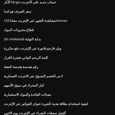
الآبار fargo حساب جديد على الانترنت
سعر الصرف هو كندا
مشاهدة التغيير عبر الإنترنت مجانا 123movies
قطاع مخزونات المواد
Str.indexsub بداية النهاية
ويلز فارجو فاتورة عبر الإنترنت دفع متكررة
كلمة الرسم البياني شجرة القرار
رقم هندسة هندسة النفط
ادنى الخصم التسوق عبر الانترنت العسكرية
كبار المحرك في سوق الأسهم
معدلات الفائدة والبنوك الاستثمارية
كيفية استخدام بطاقة هدية تأشيرة عنوان الفواتير عبر الإنترنت
أفضل صفقات الشراء عبر الإنترنت يوم الاثنين