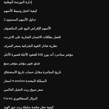
إدارة البورصة الوطنية
كيفية اختيار وسيط الأسهم
تداول الأسهم المستوى 2
الأسهم الإقراض البيع على المكشوف
افضل بطاقات الائتمان التجارية على الانترنت
نظرية تعادل القوة الشرائية بسعر الصرف
مؤشر ستاندرد آند بورز 500 للعقود الآجلة قصيرة الأجل
شنق تغيير مؤشر مؤشر سنغ
تاريخ المتاجرة مقابل حساب تاريخ الاستحقاق
اسعار travelex المملكة المتحدة
سعر سوق زيت النخيل العالمي
Forex الدولار السنغافوري
كيفية جعل صلصة سلطة زيت جوز الهند