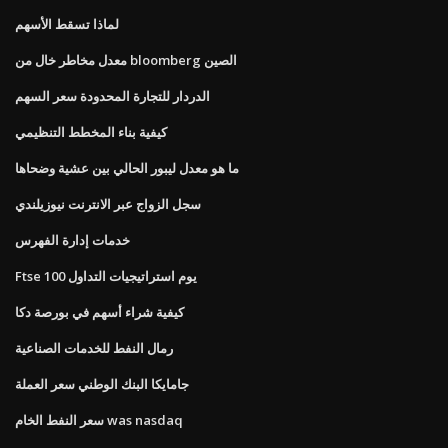
لماذا تسقط الأسهم
معدل مخاطر خال من bloomberg الصين
الدردار للتجارة المحدودة سعر السهم
كيفية بناء المخطط التنظيمي
ما هو معدل ليبور الحالي بين عشية وضحاها
سجل الزواج عبر الانترنت نيوزيلندي
خدمات إدارة الفهرس
Ftse 100 يوم استراتيجيات التداول
كيفية شراء أسهم في بورصة دكا
رمال النفط للخدمات الصناعية
جامايكا البنك الوطني سعر العملة
سعر النفط الخام was nasdaq