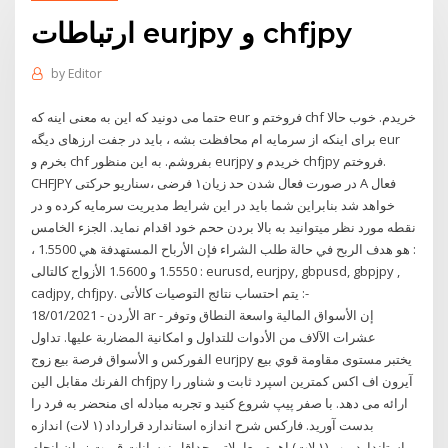
ارتباطات eurjpy و chfjpy
by
Editor
حتما می دونید که این به معنی اینه که eur فروختم و chf خریدم. خوب حالا
برای اینکه از سرمایه ام محافظت بشه ، باید در جفت ارزهای دیگه eur
بخرم و chf بفروشم. به این منظور eurjpy خریدم و chfjpy فروختم.
CHFJPY در صورت فعال شدن حد زیان۱ فرضی ،سناریو حرکتی A فعال
خواهد شد بنابراین شما باید در این شرایط مدیریت سرمایه کرده و در
نقطه مورد نظر میتوانید به بالا بردن ححم خود اقدام نماید. الجزء الخامس
: هو هدف الربح في حالة طلب الشراء فإن الأرباح المستهدفة هي 1.5500 ،
1.5550 و 1.5600 الأزواج كالتالى : eurusd, eurjpy, gbpusd, gbpjpy ,
cadjpy, chfjpy. يتم احتساب نتائج التوصيات كالأتى :-
18/01/2021 - الأردن ar - إن الأسواق المالية واسعة النطاق وتوفر
عشرات الآلاف من الأدوات للتداول و امكانية المضاربة عليها. تداول
الفوركس و الأسواق فرصة بيع زوج eurjpy يختبر مستوى مقاومة قوي بيع
الفرنك مقابل الين chfjpy آیرون اف اکس کمترین اسپرد ثابت و شناور را
ارائه می دهد. با صفر پیپ شروع کنید و تجربه مبادله ای منحضر به فرد را
بدست آورید. فارکس شرح اندازه استاندارد قرارداد (۱ لات) اندازه
استاندارد پیپ (۱ لات) اهرم معاملاتی حداقل نوسانات قیمت زمان انجام