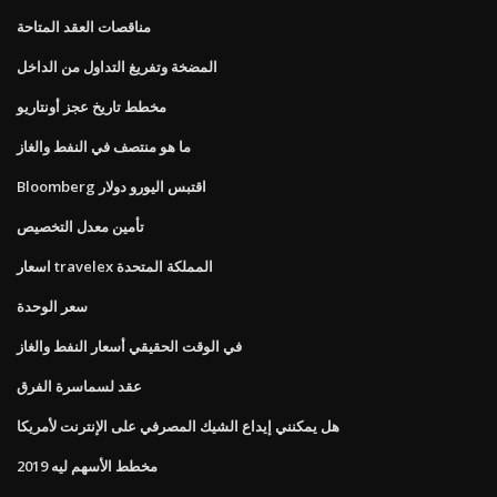
مناقصات العقد المتاحة
المضخة وتفريغ التداول من الداخل
مخطط تاريخ عجز أونتاريو
ما هو منتصف في النفط والغاز
Bloomberg اقتبس اليورو دولار
تأمين معدل التخصيص
اسعار travelex المملكة المتحدة
سعر الوحدة
في الوقت الحقيقي أسعار النفط والغاز
عقد لسماسرة الفرق
هل يمكنني إيداع الشيك المصرفي على الإنترنت لأمريكا
مخطط الأسهم ليه 2019