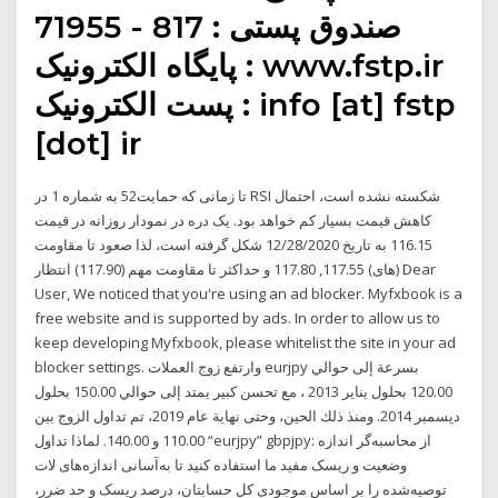
صندوق پستی : 817 - 71955
پایگاه الکترونیک : www.fstp.ir
پست الکترونیک : info [at] fstp
[dot] ir
تا زمانی که حمایت52 به شماره 1 در RSI شکسته نشده است، احتمال
کاهش قیمت بسیار کم خواهد بود. یک دره در نمودار روزانه در قیمت
116.15 به تاریخ 12/28/2020 شکل گرفته است، لذا صعود تا مقاومت
(های) 117.55, 117.80 و حداکثر تا مقاومت مهم (117.90) انتظار Dear
User, We noticed that you're using an ad blocker. Myfxbook is a
free website and is supported by ads. In order to allow us to
keep developing Myfxbook, please whitelist the site in your ad
blocker settings. وارتفع زوج العملات eurjpy بسرعة إلى حوالي
120.00 بحلول يناير 2013 ، مع تحسن كبير يمتد إلى حوالي 150.00 بحلول
ديسمبر 2014. ومنذ ذلك الحين، وحتى نهاية عام 2019، تم تداول الزوج بين
110.00 و 140.00. لماذا تداول “eurjpy” gbpjpy: از محاسبه‌گر اندازه
وضعیت و ریسک مفید ما استفاده کنید تا به‌آسانی اندازه‌های لات
توصیه‌شده را بر اساس موجودی کل حسابتان، درصد ریسک و حد ضرر،