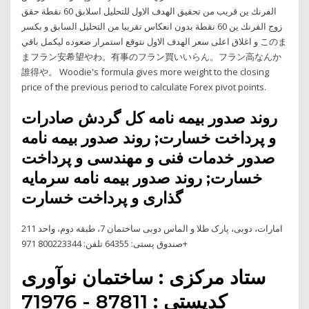
الفرنك ين قريب من تحقيق الهدف الاول للتحليل اسلابق 60 نقطة حقق
زوج الفرنك ين 60 نقطة بدون انعكاس تقريبا من التحليل السابق و بكسر
و اغلاق اعلى سعر الهدف الاول نتوقع استمرار صعوده ليكمل باقي このま
まフラン安希望やわ。有事のフラン買いいらん。フラン高なんか
誰得や。 Woodie's formula gives more weight to the closing
price of the previous period to calculate Forex pivot points.
روند صدور بیمه نامه کل گردش صادرات
و پرداخت خسارت; روند صدور بیمه نامه
صدور خدمات فنی و مهندسی و پرداخت
خسارت; روند صدور بیمه نامه سرمایه
گذاری و پرداخت خسارت
امارات، دوبی، پارک طلا و الماس دوبی ساختمان 7، طبقه دوم، واحد 211
صندوق پستی: 64355 تلفن: 800223344 971+
ستاد مرکزی : ساختمان نوآوری
کدپستی : 87811 - 71976