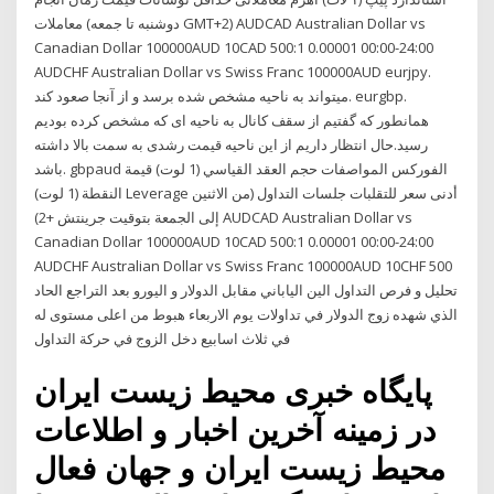
معاملات (دوشنبه تا جمعه GMT+2) AUDCAD Australian Dollar vs
Canadian Dollar 100000AUD 10CAD 500:1 0.00001 00:00-24:00
AUDCHF Australian Dollar vs Swiss Franc 100000AUD eurjpy.
میتواند به ناحیه مشخص شده برسد و از آنجا صعود کند. eurgbp.
همانطور که گفتیم از سقف کانال به ناحیه ای که مشخص کرده بودیم
رسید.حال انتظار داریم از این ناحیه قیمت رشدی به سمت بالا داشته
باشد. gbpaud الفوركس المواصفات حجم العقد القياسي (1 لوت) قيمة
النقطة (1 لوت) Leverage أدنى سعر للتقلبات جلسات التداول (من الاثنين
إلى الجمعة بتوقيت جرينتش +2) AUDCAD Australian Dollar vs
Canadian Dollar 100000AUD 10CAD 500:1 0.00001 00:00-24:00
AUDCHF Australian Dollar vs Swiss Franc 100000AUD 10CHF 500
تحليل و فرص التداول الين الياباني مقابل الدولار و اليورو بعد التراجع الحاد
الذي شهده زوج الدولار في تداولات يوم الاربعاء هبوط من اعلى مستوى له
في ثلاث اسابيع دخل الزوج في حركة التداول
پایگاه خبری محیط زیست ایران
در زمینه آخرین اخبار و اطلاعات
محیط زیست ایران و جهان فعال