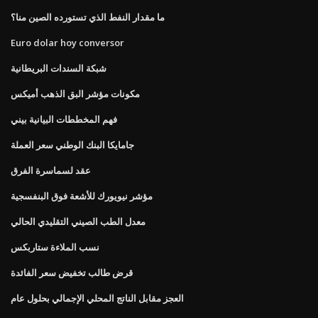
ما مقدار النفط الذي تستورده الصين منا؟
Euro dolar hoy conversor
شبكة السندات البريطانية
مكونات مؤشر البق الذهب أميكس
فهم المخططات البيانية بيني
جامايكا البنك الوطني سعر العملة
عقد لسماسرة الفرق
مؤشر نيويورك للأشعة فوق البنفسجية
معدل الطب الصيني التقليدي الحالي
نسب الملاءة ستاربكس
قرض طالب تخفيض سعر الفائدة
العجز مقابل الناتج المحلي الإجمالي بحلول عام